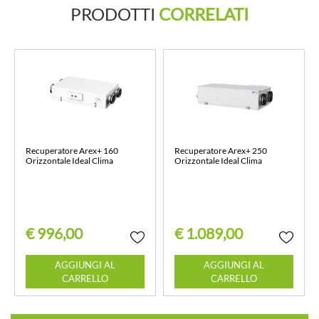
PRODOTTI
CORRELATI
Recuperatore Arex+ 160
Recuperatore Arex+ 250
Orizzontale Ideal Clima
Orizzontale Ideal Clima
€ 996,00
€ 1.089,00
Quantità
Quantità
AGGIUNGI AL
AGGIUNGI AL
CARRELLO
CARRELLO