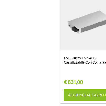
FNC Ducto Thin 400
Canalizzabile Con Coman
€ 831,00
Quantità
AGGIUNGI AL CARREL