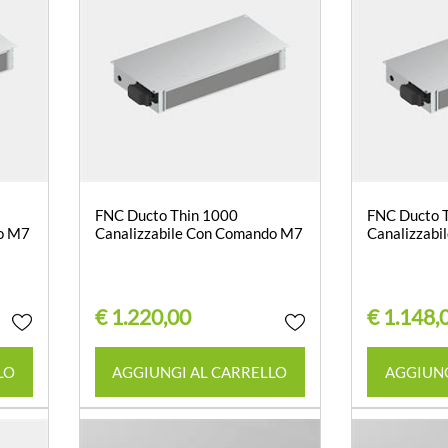
FNC Ducto Thin 1000
FNC Ducto 
do M7
Canalizzabile Con Comando M7
Canalizzab
€ 1.220,00
€ 1.148,
Quantità
LO
AGGIUNGI AL CARRELLO
AGGIUNG