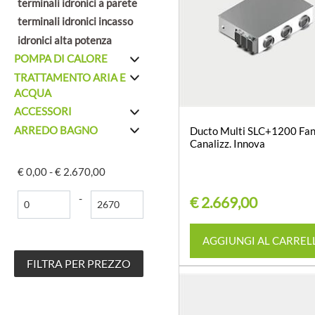
terminali idronici a parete
terminali idronici incasso
idronici alta potenza
POMPA DI CALORE
TRATTAMENTO ARIA E
ACQUA
ACCESSORI
ARREDO BAGNO
Ducto Multi SLC+1200 Fan
Canalizz. Innova
€ 0,00 - € 2.670,00
Prezzo minimo
Prezzo massimo
-
€ 2.669,00
Quantità
AGGIUNGI AL CARREL