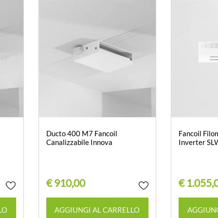
Ducto 400 M7 Fancoil
Fancoil Filo
Canalizzabile Innova
Inverter SL
€ 910,00
€ 1.055,
Quantità
LO
AGGIUNGI AL CARRELLO
AGGIUNG