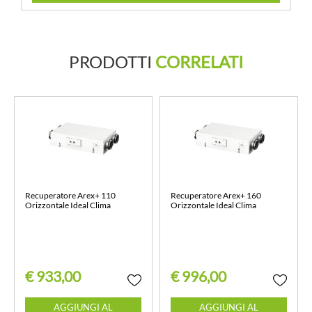
PRODOTTI
CORRELATI
Recuperatore Arex+ 110
Recuperatore Arex+ 160
Orizzontale Ideal Clima
Orizzontale Ideal Clima
€ 933,00
€ 996,00
Quantità
Quantità
AGGIUNGI AL
AGGIUNGI AL