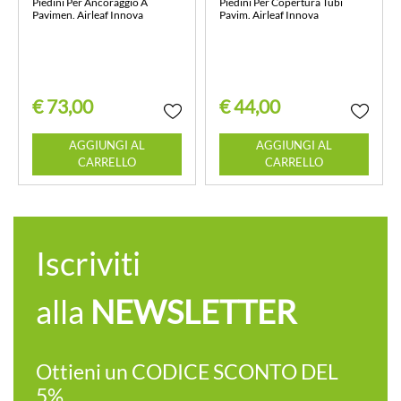
Piedini Per Ancoraggio A
Piedini Per Copertura Tubi
Pavimen. Airleaf Innova
Pavim. Airleaf Innova
€ 73,00
€ 44,00
Quantità
Quantità
AGGIUNGI AL
AGGIUNGI AL
CARRELLO
CARRELLO
Iscriviti
alla
NEWSLETTER
Ottieni un CODICE SCONTO DEL
5%