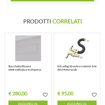
PRODOTTI
CORRELATI
Bocchetta filozero
Kit colleg.Idraulico+valvola 3vie
elettroattuata a scomparsa
dev.Motorizzab
€ 280,00
€ 95,00
Quantità
Quantità
AGGIUNGI AL
AGGIUNGI AL