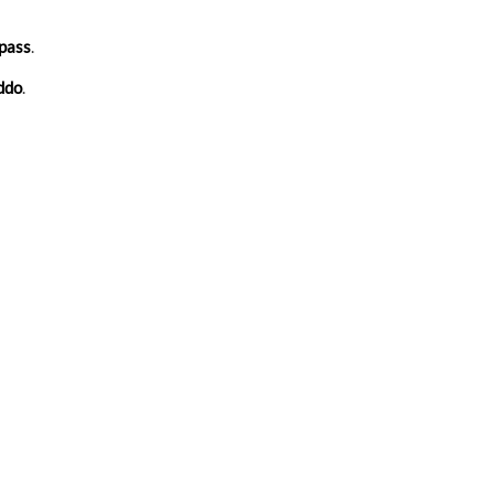
-pass
.
eddo
.