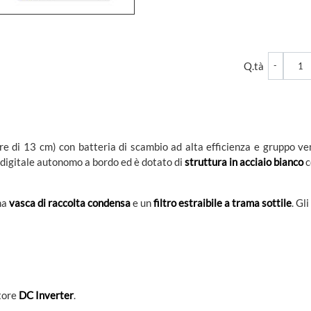
Quantità
Q.tà
 di 13 cm) con batteria di scambio ad alta efficienza e gruppo v
e digitale autonomo a bordo ed è dotato di
struttura in acciaio bianco
c
una
vasca di raccolta condensa
e un
filtro estraibile a trama sottile
. Gl
tore
DC Inverter
.