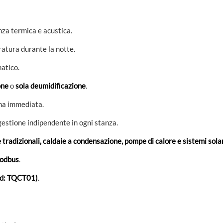
nza termica e acustica.
atura durante la notte.
atico.
one
o
sola deumidificazione
.
a immediata.
estione indipendente in ogni stanza.
 tradizionali, caldaie a condensazione, pompe di calore e sistemi sola
odbus
.
cod: TQCT01)
.