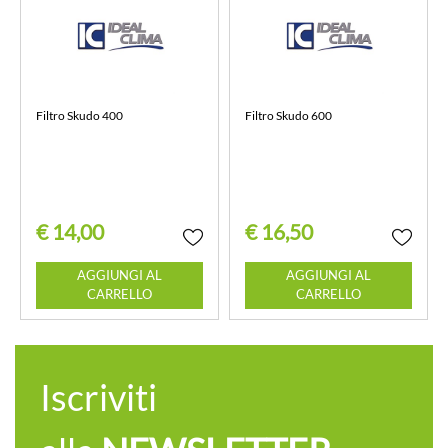
Filtro Skudo 400
Filtro Skudo 600
€ 14,00
€ 16,50
Quantità
Quantità
AGGIUNGI AL
AGGIUNGI AL
CARRELLO
CARRELLO
Iscriviti