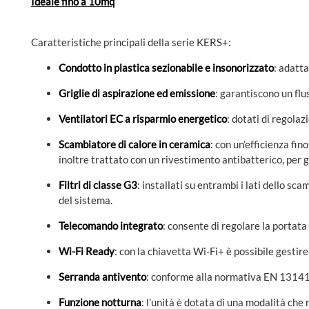
Ideale fino a 10mq
Caratteristiche principali della serie KERS+:
Condotto in plastica sezionabile e insonorizzato
: adatt
Griglie di aspirazione ed emissione
: garantiscono un flu
Ventilatori EC a risparmio energetico
: dotati di regola
Scambiatore di calore in ceramica
: con un’efficienza fi
inoltre trattato con un rivestimento antibatterico, per g
Filtri di classe G3
: installati su entrambi i lati dello s
del sistema.
Telecomando integrato
: consente di regolare la portata 
Wi-Fi Ready
: con la chiavetta Wi-Fi+ è possibile gestir
Serranda antivento
: conforme alla normativa EN 13141-8
Funzione notturna
: l’unità è dotata di una modalità che