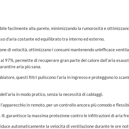
abile facilmente alla parete, minimizzando la rumorosità e ottimizzando
sso d’aria costante ed equilibrato tra interno ed esterno.
zione di velocità, ottimizzano i consumi mantenendo un'efficace ventila
no al 97%, permette di recuperare gran parte del calore dall’aria esaus
arantire aria più sana.
cambiatore, questi filtri puliscono l'aria in ingresso e proteggono lo s
dell’aria in modo pratico, senza la necessità di cablaggi.
e l’apparecchio in remoto, per un controllo ancora più comodo e flessi
, garantisce la massima protezione contro le infiltrazioni di aria fre
 riduce automaticamente la velocità di ventilazione durante le ore nott