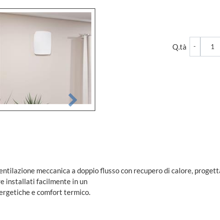
Quantità
Q.tà
ntilazione meccanica a doppio flusso con recupero di calore, progetta
e installati facilmente in un
nergetiche e comfort termico.