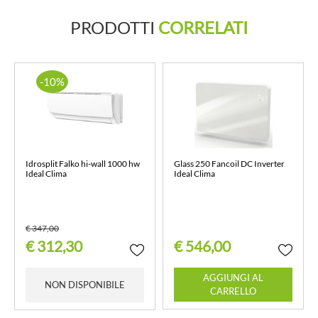
PRODOTTI
CORRELATI
-10%
Idrosplit Falko hi-wall 1000 hw
Glass 250 Fancoil DC Inverter
Ideal Clima
Ideal Clima
€ 347,00
€ 312,30
€ 546,00
Quantità
AGGIUNGI AL
NON DISPONIBILE
CARRELLO