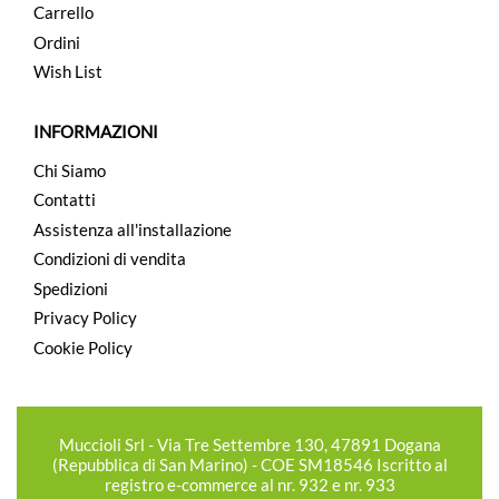
Carrello
Ordini
Wish List
INFORMAZIONI
Chi Siamo
Contatti
Assistenza all'installazione
Condizioni di vendita
Spedizioni
Privacy Policy
Cookie Policy
Muccioli Srl - Via Tre Settembre 130, 47891 Dogana
(Repubblica di San Marino) - COE SM18546 Iscritto al
registro e-commerce al nr. 932 e nr. 933