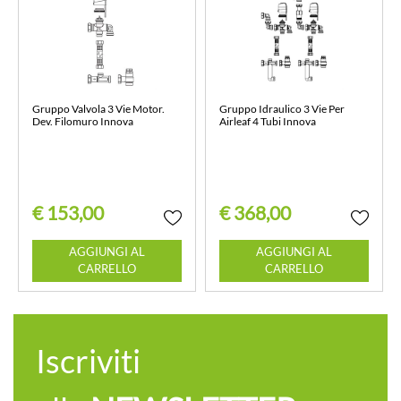
Gruppo Valvola 3 Vie Motor.
Gruppo Idraulico 3 Vie Per
Dev. Filomuro Innova
Airleaf 4 Tubi Innova
€ 153,00
€ 368,00
Quantità
Quantità
AGGIUNGI AL
AGGIUNGI AL
CARRELLO
CARRELLO
Iscriviti