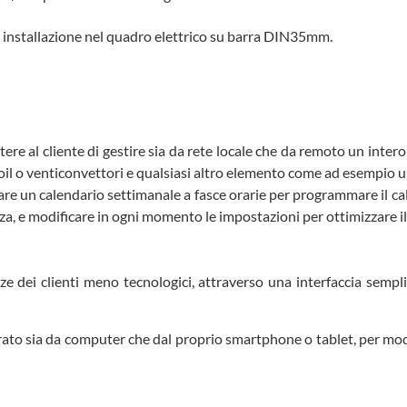
r installazione nel quadro elettrico su barra DIN35mm.
 al cliente di gestire sia da rete locale che da remoto un intero 
oil o venticonvettori e qualsiasi altro elemento come ad esempio u
e un calendario settimanale a fasce orarie per programmare il caldo
nza, e modificare in ogni momento le impostazioni per ottimizzare il
ei clienti meno tecnologici, attraverso una interfaccia semplice 
egrato sia da computer che dal proprio smartphone o tablet, per mod