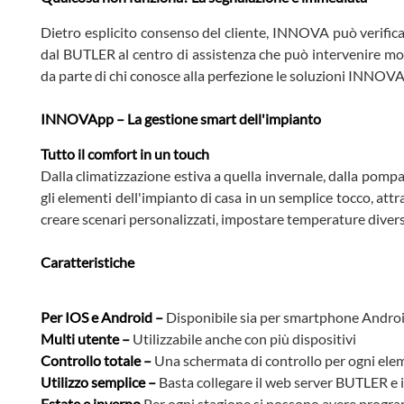
Dietro esplicito consenso del cliente, INNOVA può verific
dal BUTLER al centro di assistenza che può intervenire mo
da parte di chi conosce alla perfezione le soluzioni INNOVA
INNOVApp – La gestione smart dell'impianto
Tutto il comfort in un touch
Dalla climatizzazione estiva a quella invernale, dalla pompa
gli elementi dell'impianto di casa in un semplice tocco, attr
creare scenari personalizzati, impostare temperature diver
Caratteristiche
Per IOS e Android –
Disponibile sia per smartphone Androi
Multi utente –
Utilizzabile anche con più dispositivi
Controllo totale –
Una schermata di controllo per ogni ele
Utilizzo semplice –
Basta collegare il web server BUTLER e
Estate e inverno
Per ogni stagione si possono avere progra