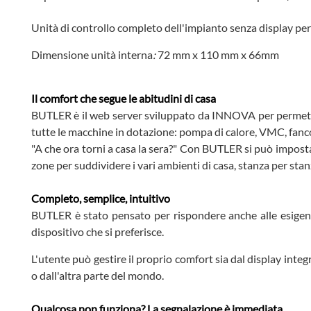
Unità di controllo completo dell'impianto senza display pe
Dimensione unità interna
:
72 mm x 110 mm x 66mm
Il comfort che segue le abitudini di casa
BUTLER è il web server sviluppato da INNOVA per permettere
tutte le macchine in dotazione: pompa di calore, VMC, fanc
"A che ora torni a casa la sera?" Con BUTLER si può impostar
zone per suddividere i vari ambienti di casa, stanza per sta
Completo, semplice, intuitivo
BUTLER è stato pensato per rispondere anche alle esigenze d
dispositivo che si preferisce.
L'utente può gestire il proprio comfort sia dal display int
o dall'altra parte del mondo.
Qualcosa non funziona? La segnalazione è immediata