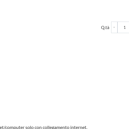
Quantità
Q.tà
et/computer solo con collegamento internet.