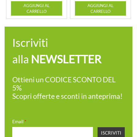
Quantità
Quantità
AGGIUNGI AL
AGGIUNGI AL
CARRELLO
CARRELLO
Iscriviti
alla
NEWSLETTER
Ottieni un CODICE SCONTO DEL
5%
Scopri offerte e sconti in anteprima!
Email
*