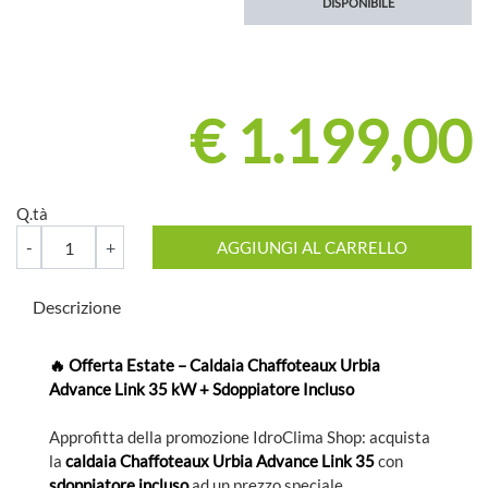
DISPONIBILE
€ 1.199,00
Q.tà
Quantità
AGGIUNGI AL CARRELLO
Descrizione
🔥 Offerta Estate – Caldaia Chaffoteaux Urbia
Advance Link 35 kW + Sdoppiatore Incluso
Approfitta della promozione IdroClima Shop: acquista
la
caldaia Chaffoteaux Urbia Advance Link 35
con
sdoppiatore incluso
ad un prezzo speciale.