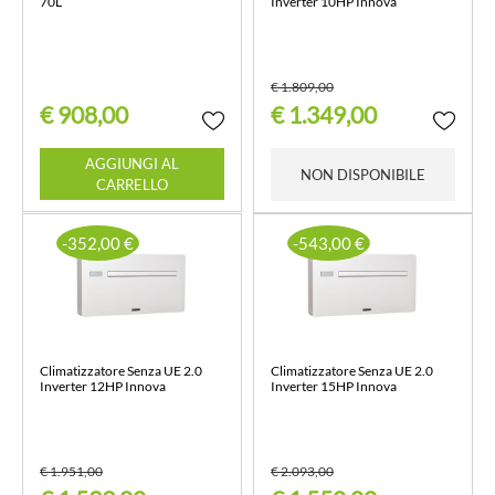
70L
Inverter 10HP Innova
€ 1.809,00
€ 908,00
€ 1.349,00
Quantità
AGGIUNGI AL
NON DISPONIBILE
CARRELLO
-352,00 €
-543,00 €
Climatizzatore Senza UE 2.0
Climatizzatore Senza UE 2.0
Inverter 12HP Innova
Inverter 15HP Innova
€ 1.951,00
€ 2.093,00