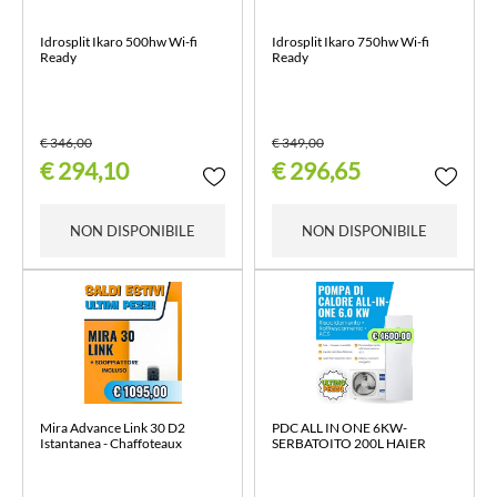
Idrosplit Ikaro 500hw Wi-fi
Idrosplit Ikaro 750hw Wi-fi
Ready
Ready
€ 346,00
€ 349,00
€ 294,10
€ 296,65
NON DISPONIBILE
NON DISPONIBILE
Mira Advance Link 30 D2
PDC ALL IN ONE 6KW-
Istantanea - Chaffoteaux
SERBATOITO 200L HAIER