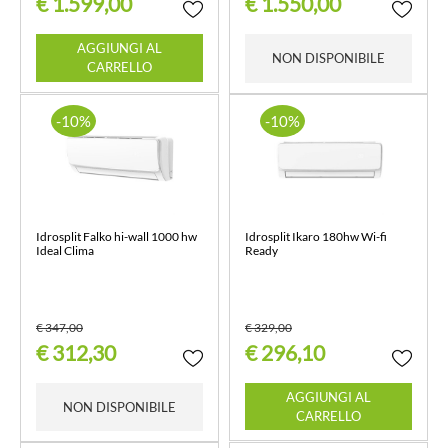
€ 1.599,00
€ 1.550,00
Quantità
AGGIUNGI AL
NON DISPONIBILE
CARRELLO
-10%
-10%
Idrosplit Falko hi-wall 1000 hw
Idrosplit Ikaro 180hw Wi-fi
Ideal Clima
Ready
€ 347,00
€ 329,00
€ 312,30
€ 296,10
Quantità
AGGIUNGI AL
NON DISPONIBILE
CARRELLO