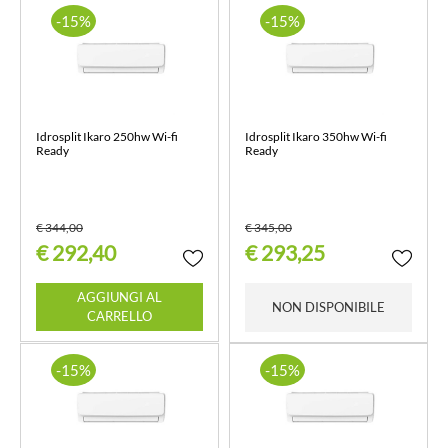
-15%
-15%
Idrosplit Ikaro 250hw Wi-fi
Idrosplit Ikaro 350hw Wi-fi
Ready
Ready
€ 344,00
€ 345,00
€ 292,40
€ 293,25
Quantità
AGGIUNGI AL
NON DISPONIBILE
CARRELLO
-15%
-15%